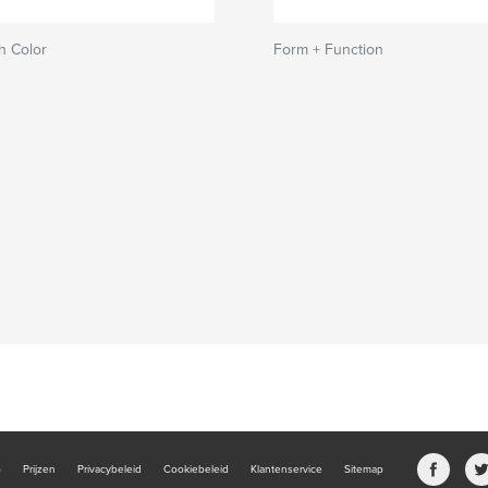
th Color
Form + Function
b
Prijzen
Privacybeleid
Cookiebeleid
Klantenservice
Sitemap