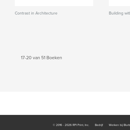
Contrast in Architecture
Building wi
17-20 van 51 Boeken
© 2016 - 2026 RPI Print, Inc.
Bedrijf
Werken bij Blur