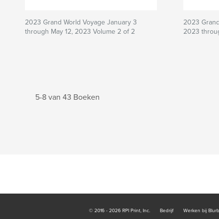
2023 Grand World Voyage January 3
2023 Grand
through May 12, 2023 Volume 2 of 2
2023 throu
5-8 van 43 Boeken
© 2016 - 2026 RPI Print, Inc.
Bedrijf
Werken bij Blur