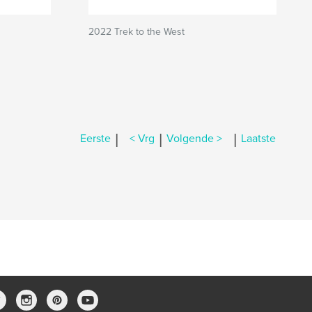
2022 Trek to the West
|
|
|
Eerste
< Vrg
Volgende >
Laatste