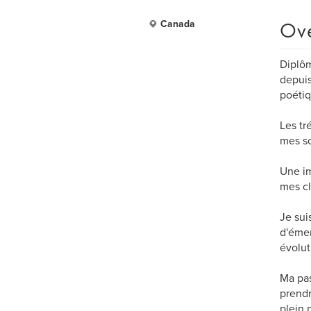
Ov
Canada
Diplôm
depuis
poétiq
Les tr
mes so
Une im
mes cl
Je sui
d'émer
évolut
Ma pas
prendr
plein 