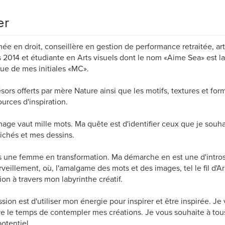
er
ée en droit, conseillère en gestion de performance retraitée, ar
 2014 et étudiante en Arts visuels dont le nom «Aime Sea» est l
ue de mes initiales «MC».
ésors offerts par mère Nature ainsi que les motifs, textures et fo
urces d'inspiration.
age vaut mille mots. Ma quête est d'identifier ceux que je souhai
ichés et mes dessins.
s une femme en transformation. Ma démarche en est une d'intro
veillement, où, l'amalgame des mots et des images, tel le fil d'
ion à travers mon labyrinthe créatif.
sion est d'utiliser mon énergie pour inspirer et être inspirée. J
e le temps de contempler mes créations. Je vous souhaite à tous 
potentiel.