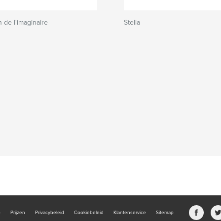
n de l'imaginaire
Stella
b
Prijzen
Privacybeleid
Cookiebeleid
Klantenservice
Sitemap