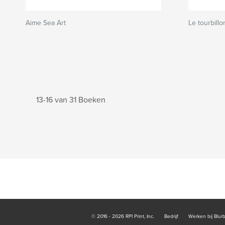
Aime Sea Art
Le tourbillo
13-16 van 31 Boeken
© 2016 - 2026 RPI Print, Inc.
Bedrijf
Werken bij Blur