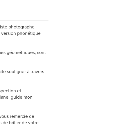
tiste photographe
a version phonétique
rmes géométriques, sont
te souligner à travers
spection et
Ariane, guide mon
e vous remercie de
de briller de votre