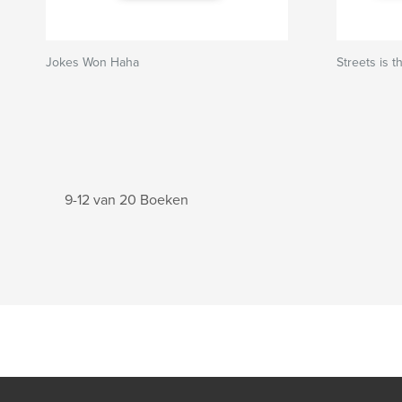
Jokes Won Haha
Streets is t
9-12 van 20 Boeken