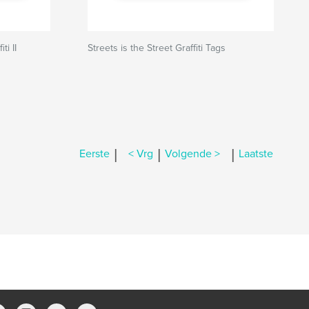
ti II
Streets is the Street Graffiti Tags
|
|
|
Eerste
< Vrg
Volgende >
Laatste