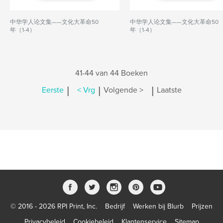
中华学人论文集——文化大革命50
中华学人论文集——文化大革命50
年（1-4）
年（1-4）
41-44 van 44 Boeken
|
|
|
Eerste
< Vrg
Volgende >
Laatste
© 2016 - 2026 RPI Print, Inc.
Bedrijf
Werken bij Blurb
Prijzen
Privacybeleid
Cookiebeleid
Klantenservice
Sitemap