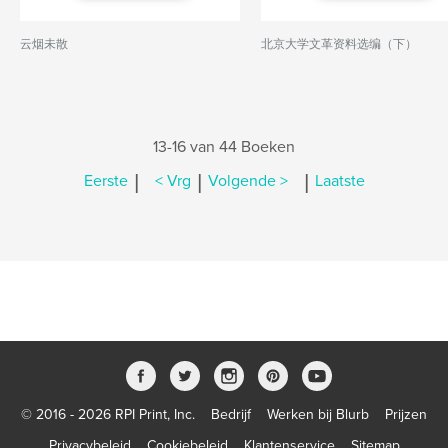
云烟未散
北京大学文革资料选编（下）
13-16 van 44 Boeken
|
|
|
Eerste
< Vrg
Volgende >
Laatste
© 2016 - 2026 RPI Print, Inc.
Bedrijf
Werken bij Blurb
Prijzen
Privacybeleid
Cookiebeleid
Klantenservice
Sitemap