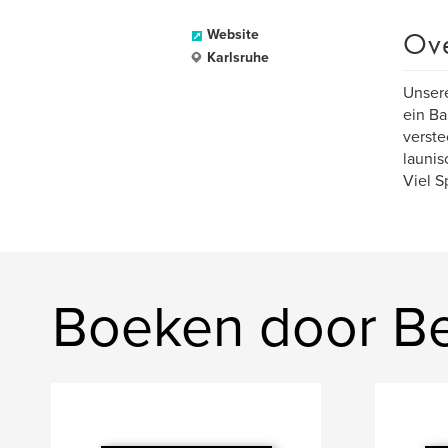
Ov
Website
Karlsruhe
Unsere
ein B
verste
launis
Viel S
Boeken door Be