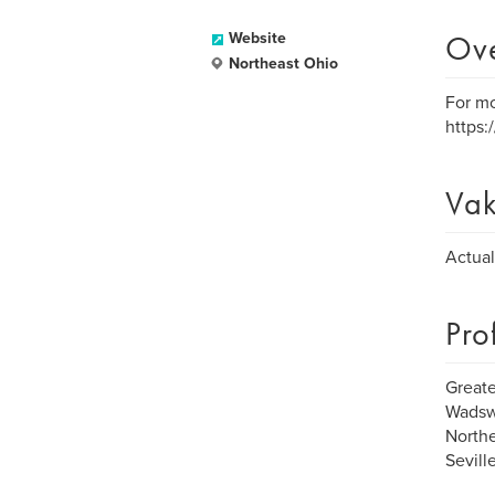
Ov
Website
Northeast Ohio
For mo
https
Vak
Actual,
Pro
Great
Wadsw
North
Sevil