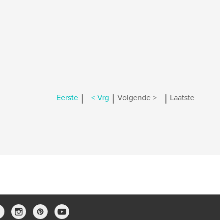
|
|
|
Eerste
< Vrg
Volgende >
Laatste