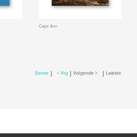
Cape Ann
|
|
|
Eerste
< Vrg
Volgende >
Laatste