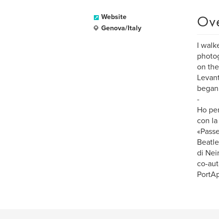
Ov
Website
Genova/Italy
I walk
photog
on the
Levant
began
-
Ho per
con la 
«Passe
Beatle
di Nei
co-aut
PortAp