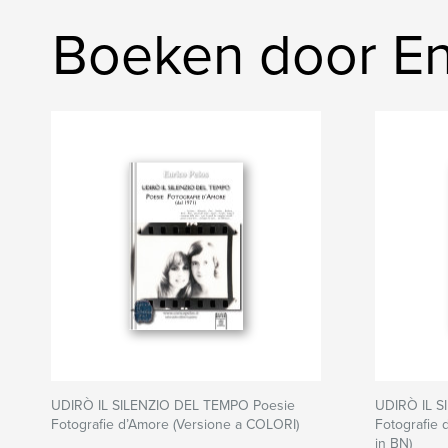
Boeken door En
UDIRÒ IL SILENZIO DEL TEMPO Poesie
UDIRÒ IL S
Fotografie d’Amore (Versione a COLORI)
Fotografie 
in BN)