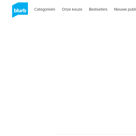
Categorieën
Onze keuze
Bestsellers
Nieuwe publi