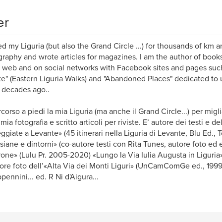
er
ed my Liguria (but also the Grand Circle ...) for thousands of km a
raphy and wrote articles for magazines. I am the author of books
 web and on social networks with Facebook sites and pages such
e" (Eastern Liguria Walks) and "Abandoned Places" dedicated to 
 decades ago..
corso a piedi la mia Liguria (ma anche il Grand Circle...) per migli
mia fotografia e scritto articoli per riviste. E’ autore dei testi e de
ggiate a Levante» (45 itinerari nella Liguria di Levante, Blu Ed., 
siane e dintorni» (co-autore testi con Rita Tunes, autore foto ed e
rone» (Lulu Pr. 2005-2020) «Lungo la Via Iulia Augusta in Liguria»
ore foto dell’«Alta Via dei Monti Liguri» (UnCamComGe ed., 1999
pennini... ed. R Ni d'Aigura...