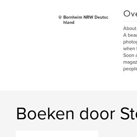
Ov
Bornheim NRW Deutsc
hland
About
A beau
photog
when h
Soon a
magazi
people
Boeken door S