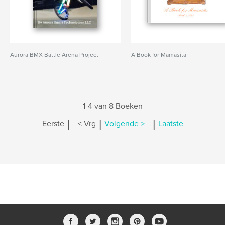
Aurora BMX Battle Arena Project
A Book for Mamasita
1-4 van 8 Boeken
|
|
|
Eerste
< Vrg
Volgende >
Laatste