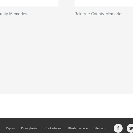
ounty Memories
Raintree County Memories
b
Prijzen
Privacybeleid
Cookiebeleid
Klantenservice
Sitemap