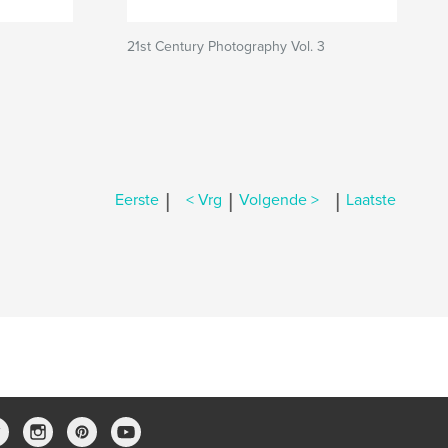
21st Century Photography Vol. 3
|
|
|
Eerste
< Vrg
Volgende >
Laatste