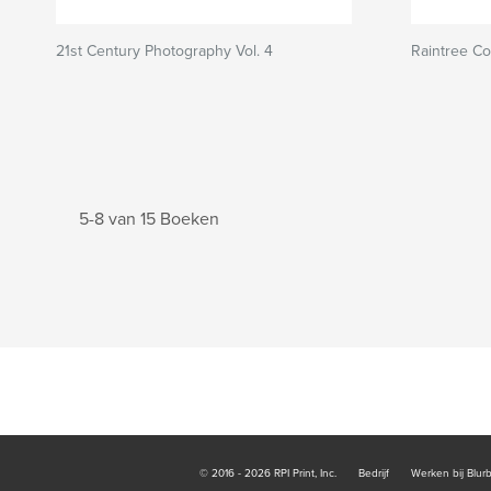
21st Century Photography Vol. 4
Raintree C
5-8 van 15 Boeken
© 2016 - 2026 RPI Print, Inc.
Bedrijf
Werken bij Blur