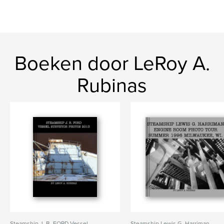
Boeken door LeRoy A.
Rubinas
Steamship J. B. FORD Vessel
Steamship Lewis G. Harriman