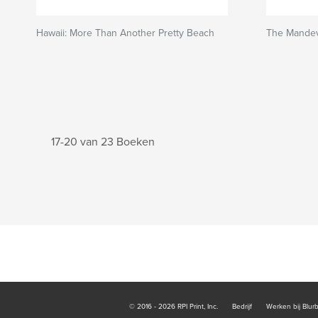
Hawaii: More Than Another Pretty Beach
The Mandev
17-20 van 23 Boeken
© 2016 - 2026 RPI Print, Inc.
Bedrijf
Werken bij Blur