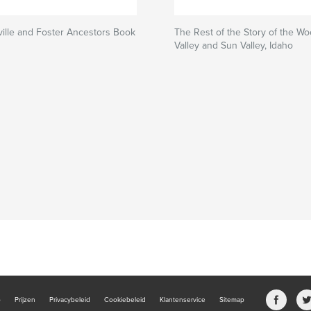
ille and Foster Ancestors Book
The Rest of the Story of the Wo
Valley and Sun Valley, Idaho
b
Prijzen
Privacybeleid
Cookiebeleid
Klantenservice
Sitemap