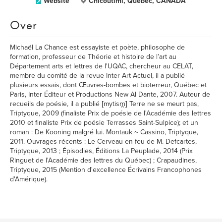
Website
Chicoutimi, Québec, CANADA
Over
Michaël La Chance est essayiste et poète, philosophe de
formation, professeur de Théorie et histoire de l’art au
Département arts et lettres de l'UQAC, chercheur au CELAT,
membre du comité de la revue Inter Art Actuel, il a publié
plusieurs essais, dont Œuvres-bombes et bioterreur, Québec et
Paris, Inter Éditeur et Productions New Al Dante, 2007. Auteur de
recueils de poésie, il a publié [mytism̪] Terre ne se meurt pas,
Triptyque, 2009 (finaliste Prix de poésie de l'Académie des lettres
2010 et finaliste Prix de poésie Terrasses Saint-Sulpice); et un
roman : De Kooning malgré lui. Montauk ~ Cassino, Triptyque,
2011. Ouvrages récents : Le Cerveau en feu de M. Defcartes,
Triptyque, 2013 ; Épisodies, Éditions La Peuplade, 2014 (Prix
Ringuet de l'Académie des lettres du Québec) ; Crapaudines,
Triptyque, 2015 (Mention d'excellence Écrivains Francophones
d'Amérique).