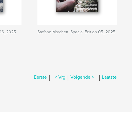
n 06_2025
Stefano Marchetti Special Edition 05_2025
|
|
|
Eerste
< Vrg
Volgende >
Laatste