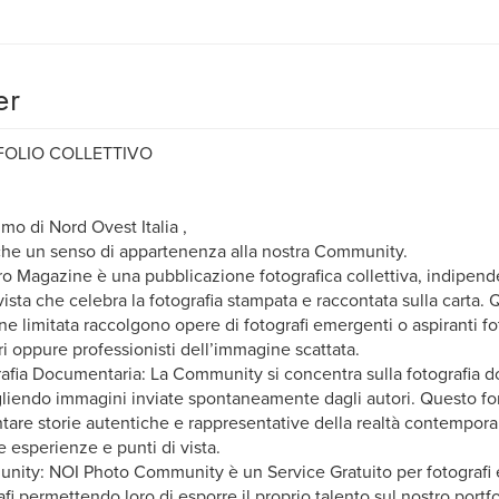
er
FOLIO COLLETTIVO
mo di Nord Ovest Italia ,
he un senso di appartenenza alla nostra Community.
tro Magazine è una pubblicazione fotografica collettiva, indipend
vista che celebra la fotografia stampata e raccontata sulla carta. 
ne limitata raccolgono opere di fotografi emergenti o aspiranti fo
i oppure professionisti dell’immagine scattata.
afia Documentaria: La Community si concentra sulla fotografia 
liendo immagini inviate spontaneamente dagli autori. Questo fo
tare storie autentiche e rappresentative della realtà contempor
e esperienze e punti di vista.
ity: NOI Photo Community è un Service Gratuito per fotografi e
afi permettendo loro di esporre il proprio talento sul nostro portfol