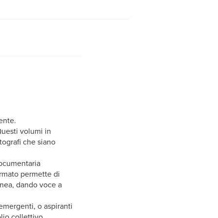
ente.
Questi volumi in
tografi che siano
documentaria
rmato permette di
anea, dando voce a
mergenti, o aspiranti
io collettivo.