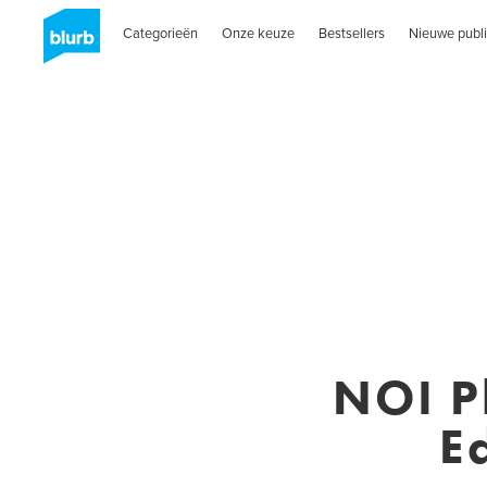
Categorieën
Onze keuze
Bestsellers
Nieuwe publi
NOI P
E