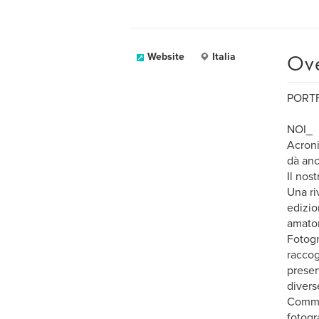
Ov
Website
Italia
PORT
NOI_
Acroni
dà anc
Il nos
Una ri
edizio
amator
Fotogr
raccog
presen
divers
Commun
fotogr