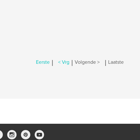
|
|
|
Eerste
< Vrg
Volgende >
Laatste