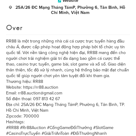
Website
25A/26 ĐC Mạng Tháng TámP, Phường 6, Tân Bình, Hồ
Chí Minh, Việt Nam
Over
RR88 là một trong những nhà cái cá cược trực tuyến hàng đầu
châu Á, được cấp phép hoạt động hợp pháp bởi tổ chức uy tín
quốc tế. Với nền tảng công nghệ hiện đại, RR88 mang đến cho
người chơi trải nghiệm giải trí đa dạng bao gồm cá cược thể
thao, casino trực tuyến, game bài, slot game và xổ số. Giao diện
thân thiện, tốc độ xử lý nhanh, cùng hệ thống bảo mật đạt chuẩn
quốc tế giúp người chơi yên tâm tuyệt đối khi tham gia.
Thương hiệu: RR88
Website: https://rr88.auction
Email: rr88.auction@gmail.com
Số điện thoại: 097 813 42 67
Địa chỉ: 25A/26 ĐC Mạng Tháng TámP, Phường 6, Tân Bình, TP.
Hồ Chí Minh, Việt Nam
Zipcode: 700000
Hashtags:
#RR88 #Rr88Auction #CổngGameĐổiThưởng #SlotGame
#CasinoTrựcTuyến #GiảiTríAnToàn #ĐổiThưởngNhanh