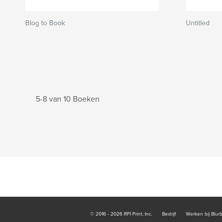
Blog to Book
Untitled
5-8 van 10 Boeken
© 2016 - 2026 RPI Print, Inc.
Bedrijf
Werken bij Blur