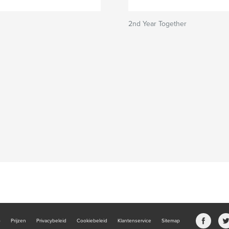
2nd Year Together
b
Prijzen
Privacybeleid
Cookiebeleid
Klantenservice
Sitemap