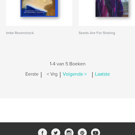
Imke Rosenstock
Seeds Are For Sharing
1-4 van 5 Boeken
|
|
|
Eerste
< Vrg
Volgende >
Laatste