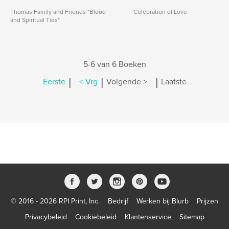
Thomas Family and Friends "Blood
Celebration of Love
and Spiritual Ties"
5-6 van 6 Boeken
|
|
|
Eerste
< Vrg
Volgende >
Laatste
© 2016 - 2026 RPI Print, Inc.
Bedrijf
Werken bij Blurb
Prijzen
Privacybeleid
Cookiebeleid
Klantenservice
Sitemap