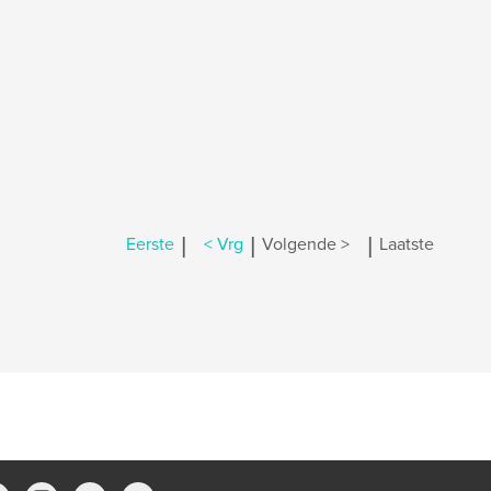
|
|
|
Eerste
< Vrg
Volgende >
Laatste