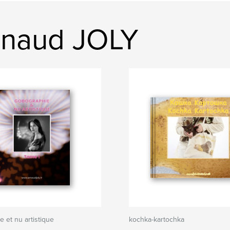
rnaud JOLY
 et nu artistique
kochka-kartochka