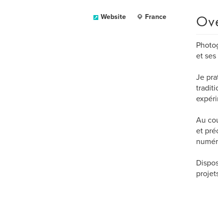
Ov
Website
France
Photog
et ses
Je pra
tradit
expéri
Au cou
et pré
numér
Dispos
projet