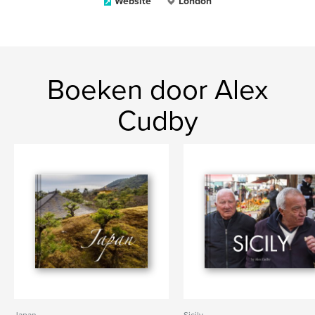
Website
London
Boeken door Alex
Cudby