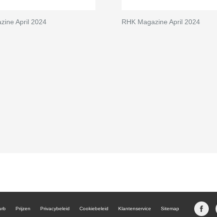
zine April 2024
RHK Magazine April 2024
urb
Prijzen
Privacybeleid
Cookiebeleid
Klantenservice
Sitemap