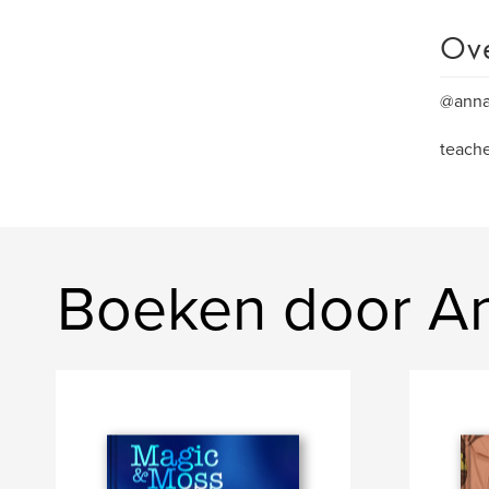
Ov
@ann
teache
Boeken door A