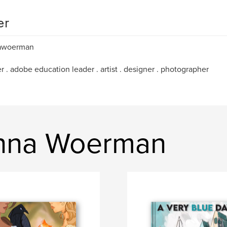
er
awoerman
r . adobe education leader . artist . designer . photographer
nna Woerman