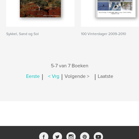
Sykkel, Sand og Sol
100 Vinterdager 2009-2010
5-7 van 7 Boeken
|
|
|
Eerste
< Vrg
Volgende >
Laatste