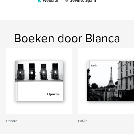
Website
Seville, Spain
Boeken door Blanca
Oporto
ParÃ­s.