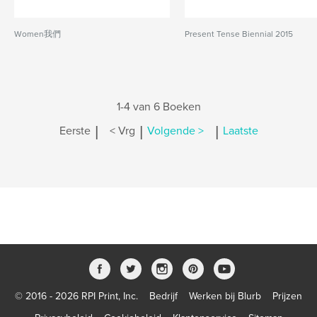
Women我們
Present Tense Biennial 2015
1-4 van 6 Boeken
|
|
|
Eerste
< Vrg
Volgende >
Laatste
© 2016 - 2026 RPI Print, Inc.
Bedrijf
Werken bij Blurb
Prijzen