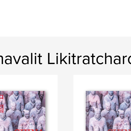
valit Likitratcha