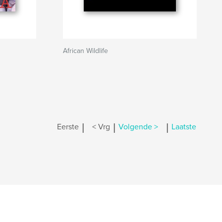
African Wildlife
|
|
|
Eerste
< Vrg
Volgende >
Laatste