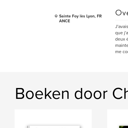
Ov
Sainte Foy lès Lyon, FR
ANCE
J'avai
que j'
deux é
mainte
me con
Boeken door Ch