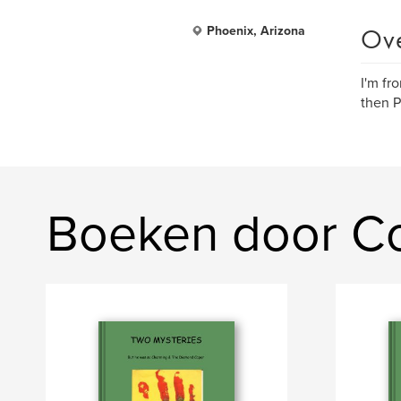
Ov
Phoenix, Arizona
I'm fr
then P
Boeken door Co