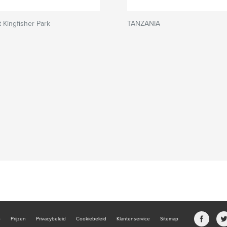
 Kingfisher Park
TANZANIA
b
Prijzen
Privacybeleid
Cookiebeleid
Klantenservice
Sitemap