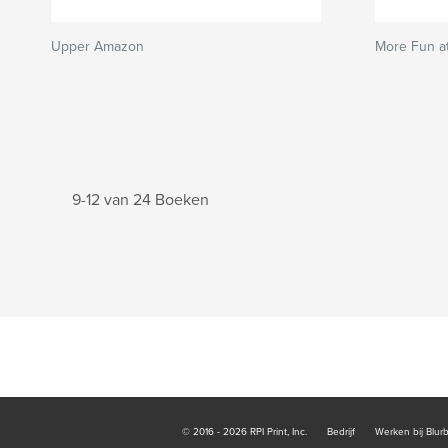
Upper Amazon
More Fun at
9-12 van 24 Boeken
© 2016 - 2026 RPI Print, Inc.
Bedrijf
Werken bij Blur