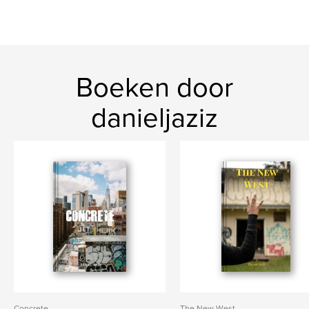
Boeken door
danieljaziz
Concrete
The New West