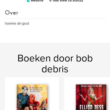
Website
oak view ca.93022
Over
homme de gout
Boeken door bob
debris