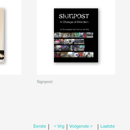
Signpost
|
|
|
Eerste
< Vrg
Volgende >
Laatste