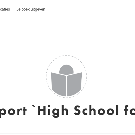
caties
Je boek uitgeven
ort `High School fo