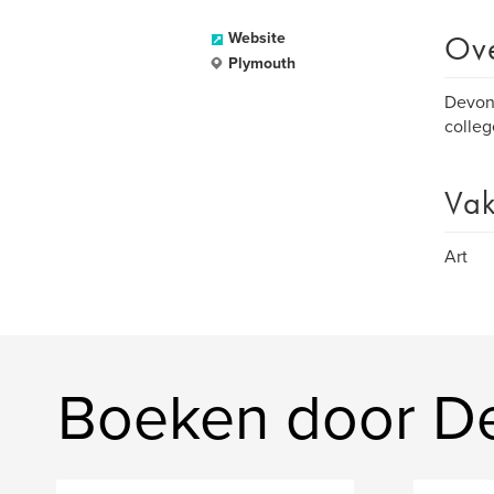
Ov
Website
Plymouth
Devonp
colleg
Vak
Art
Boeken door Dev