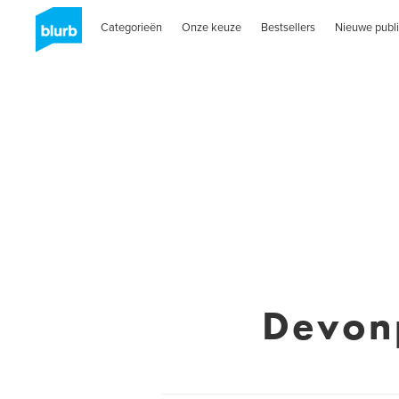
Categorieën
Onze keuze
Bestsellers
Nieuwe publi
Devonp