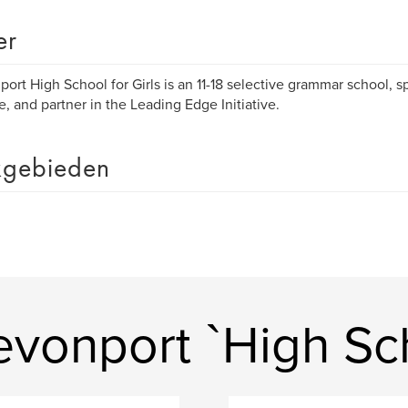
er
ort High School for Girls is an 11-18 selective grammar school, s
e, and partner in the Leading Edge Initiative.
gebieden
onport `High Scho