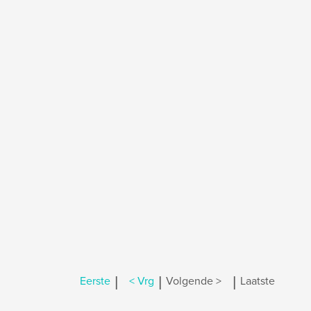
|
|
|
Eerste
< Vrg
Volgende >
Laatste