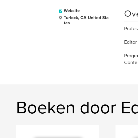
Ov
Website
Turlock, CA United Sta
tes
Profes
Edito
Progra
Confe
Boeken door E