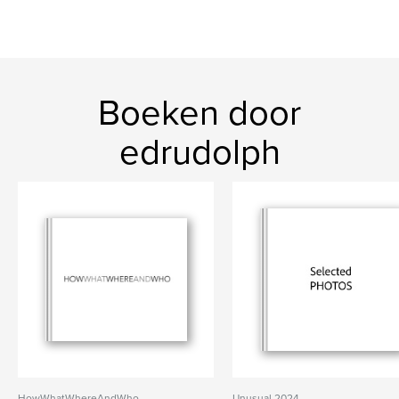
Boeken door
edrudolph
HowWhatWhereAndWho
Unusual 2024