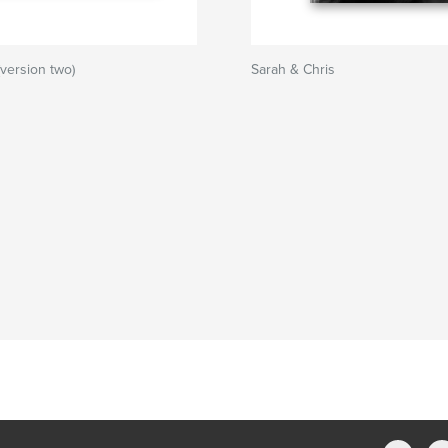
(version two)
Sarah & Chris