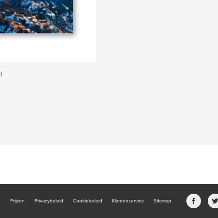
d
b
Prijzen
Privacybeleid
Cookiebeleid
Klantenservice
Sitemap