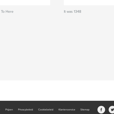
 To Here
It was 1348
b
Prijzen
Privacybeleid
Cookiebeleid
Klantenservice
Sitemap