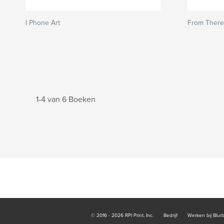
I Phone Art
From There
1-4 van 6 Boeken
© 2016 - 2026 RPI Print, Inc.
Bedrijf
Werken bij Blur