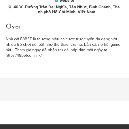
Website
403C Đường Trần Đại Nghĩa, Tân Nhựt, Bình Chánh, Thà
nh phố Hồ Chí Minh, Việt Nam
Over
Nhà cái F8BET là thương hiệu cá cược trực tuyến đa dạng với
nhiều trò chơi nổi bật như thể thao, casino, bắn cá, nổ hũ, game
bài… Tham gia ngay để nhận ưu đãi hấp dẫn mỗi ngày tại
https://f8betcom.ink/