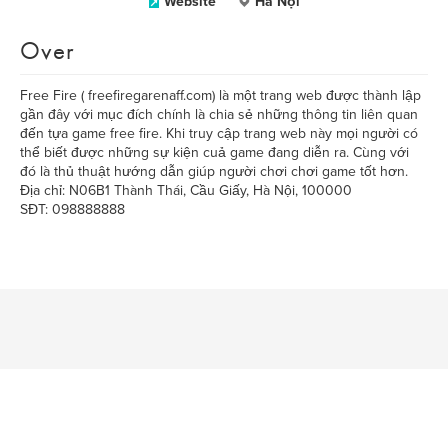
Website
Hà Nội
Over
Free Fire ( freefiregarenaff.com) là một trang web được thành lập
gần đây với mục đích chính là chia sẻ những thông tin liên quan
đến tựa game free fire. Khi truy cập trang web này mọi người có
thể biết được những sự kiện cuả game đang diễn ra. Cùng với
đó là thủ thuật hướng dẫn giúp người chơi chơi game tốt hơn.
Địa chỉ: N06B1 Thành Thái, Cầu Giấy, Hà Nội, 100000
SĐT: 098888888