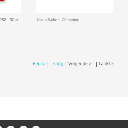
958 - 50th
Jason Walton: Champion
|
|
|
Eerste
< Vrg
Volgende >
Laatste