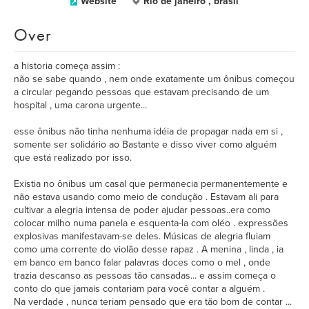
Website
Rio de janeiro , brasil
Over
a historia começa assim :
não se sabe quando , nem onde exatamente um ônibus começou
a circular pegando pessoas que estavam precisando de um
hospital , uma carona urgente...
esse ônibus não tinha nenhuma idéia de propagar nada em si ,
somente ser solidário ao Bastante e disso viver como alguém
que está realizado por isso.
Existia no ônibus um casal que permanecia permanentemente e
não estava usando como meio de condução . Estavam ali para
cultivar a alegria intensa de poder ajudar pessoas..era como
colocar milho numa panela e esquenta-la com oléo . expressões
explosivas manifestavam-se deles. Músicas de alegria fluiam
como uma corrente do violão desse rapaz . A menina , linda , ia
em banco em banco falar palavras doces como o mel , onde
trazia descanso as pessoas tão cansadas... e assim começa o
conto do que jamais contariam para você contar a alguém .
Na verdade , nunca teriam pensado que era tão bom de contar ...