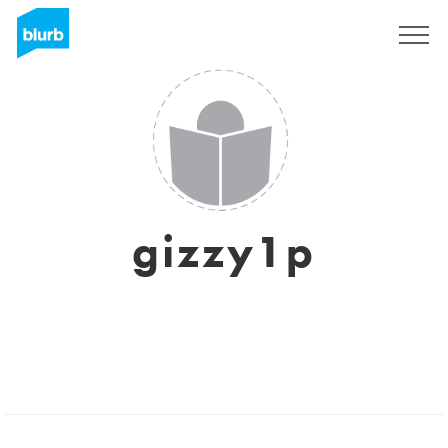
Registreren
gizzy1p