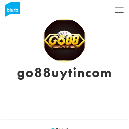
Registreren
go88uytincom