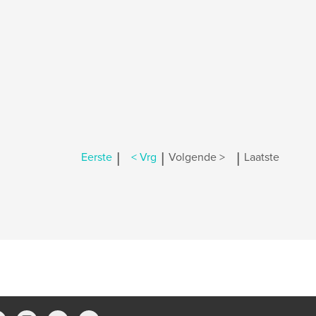
|
|
|
Eerste
< Vrg
Volgende >
Laatste